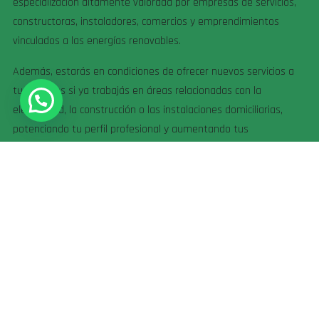
especialización altamente valorada por empresas de servicios,
constructoras, instaladores, comercios y emprendimientos
vinculados a las energías renovables.
Además, estarás en condiciones de ofrecer nuevos servicios a
tus clientes si ya trabajás en áreas relacionadas con la
electricidad, la construcción o las instalaciones domiciliarias,
potenciando tu perfil profesional y aumentando tus
posibilidades de generar ingresos.
Convertí el conocimiento en una oportunidad profesional
y sumate al mundo de las energías renovables con una
capacitación práctica y orientada al trabajo real.