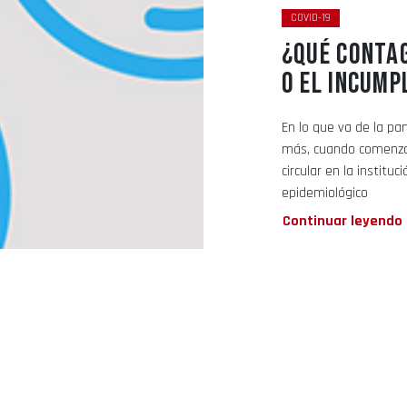
COVID-19
¿QUÉ CONTAG
O EL INCUMP
En lo que va de la pa
más, cuando comenzar
circular en la institu
epidemiológico
Continuar leyendo